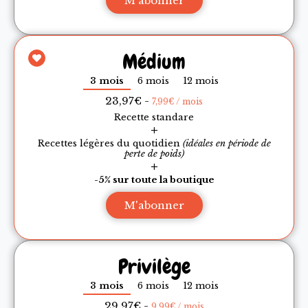
M'abonner
Médium
3 mois
6 mois
12 mois
23,97€ -
7,99€ / mois
Recette standare
+
Recettes légères du quotidien
(idéales en période de
perte de poids)
+
-5% sur toute la boutique
M'abonner
Privilège
3 mois
6 mois
12 mois
29,97€ -
9,99€ / mois