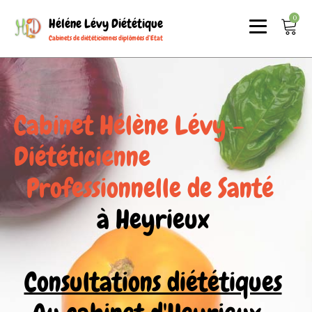
0
Héléne Lévy Diététique
Cabinets de diététiciennes diplômées d’Etat
Cabinet Hélène Lévy -
Diététicienne
Professionnelle de Santé
à Heyrieux
Consultations diététiques