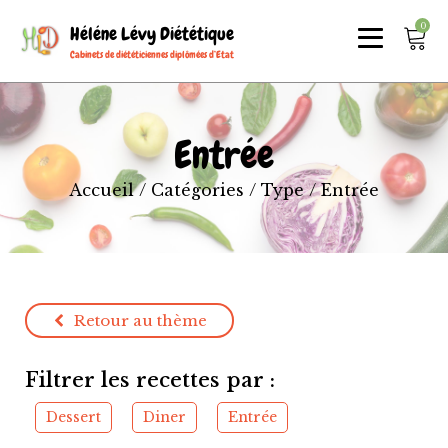
0
Héléne Lévy Diététique
Cabinets de diététiciennes diplômées d’Etat
Entrée
Accueil
/ Catégories /
Type
/ Entrée
Retour au thème
Filtrer les recettes par :
Dessert
Diner
Entrée