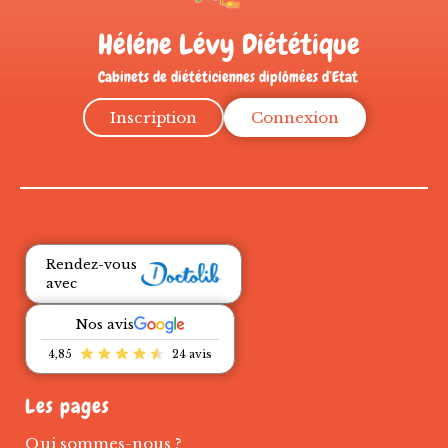
Héléne Lévy Diététique
Cabinets de diététiciennes diplômées d’Etat
Inscription
Connexion
Rendez-vous
avec
Nos avis
4,85
24 avis
Les pages
Qui sommes-nous ?